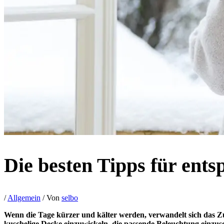
Die besten Tipps für ent
/
Allgemein
/ Von
selbo
Wenn die Tage kürzer und kälter werden, verwandelt sich das Zu
kuschelige Decke einzuwickeln, die passende Beleuchtung einzus